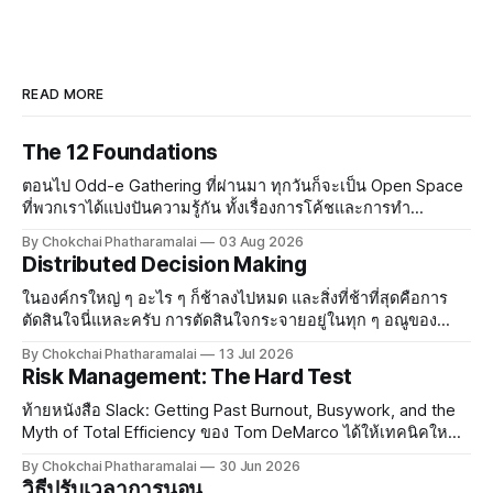
READ MORE
The 12 Foundations
ตอนไป Odd-e Gathering ที่ผ่านมา ทุกวันก็จะเป็น Open Space
ที่พวกเราได้แบ่งปันความรู้กัน ทั้งเรื่องการโค้ชและการทำ
Software หลังจากทานข้าวเย็นเสร็จ เราก็ไปดื่มกันต่อที่บาร์ใต้
By Chokchai Phatharamalai
03 Aug 2026
โรงแรม แล้ว Terry Yin ก็ได้แบ่งปันเรื่อง The 12
Distributed Decision Making
ในองค์กรใหญ่ ๆ อะไร ๆ ก็ช้าลงไปหมด และสิ่งที่ช้าที่สุดคือการ
ตัดสินใจนี่แหละครับ การตัดสินใจกระจายอยู่ในทุก ๆ อณูของ
องค์กร องค์กรที่มีบรรยากาศสบาย ๆ ทุกคนรู้สึกปลอดภัย ใคร ๆ ก็
By Chokchai Phatharamalai
13 Jul 2026
จะกล้าตัดสินใจและกล้าออกความเห็น แต่พอองค์กรใหญ่
Risk Management: The Hard Test
ท้ายหนังสือ Slack: Getting Past Burnout, Busywork, and the
Myth of Total Efficiency ของ Tom DeMarco ได้ให้เทคนิคใหม่
ในการจัดการความเสี่ยงกับผม ทอมสอนว่าในการทำงานยุค
By Chokchai Phatharamalai
30 Jun 2026
ปัจจุบัน งานมีความเสี่ยงกระจายอยู่เต็มไปหมด ซึ่งในความเสี่ยง
วิธีปรับเวลาการนอน