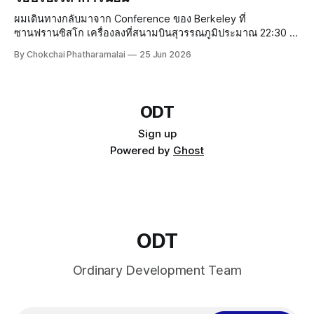
นั้น เรามีโอกาสโชคดีและมีโอกาสโชคร้าย การจัดการความเสี่ยง
เป็นสิ
ผมเดินทางกลับมาจาก Conference ของ Berkeley ที่
ซานฟรานซิสโก เครื่องลงที่สนามบินสุวรรณภูมิประมาณ 22:30 น.
กว่าจะถึงบ้านก็เกือบเที่ยงคืน ยังดีที่ขากลับไม่เหนื่อยเท่าขาไป
By Chokchai Phatharamalai
25 Jun 2026
เพราะลองซื้อหมอนรองคอจาก Duty Free ที่ซานฟรานซิสโกมา
ใช้ดู หมอนเป็นลายการ์ตูน มีรูปสะพาน
ODT
Sign up
Powered by
Ghost
ODT
Ordinary Development Team