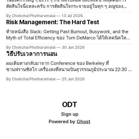
ในองค์กรใหญ่ ๆ อะไร ๆ ก็ช้าลงไปหมด และสิ่งที่ช้าที่สุดคือการ
ตัดสินใจนี่แหละครับ การตัดสินใจกระจายอยู่ในทุก ๆ อณูของ
องค์กร องค์กรที่มีบรรยากาศสบาย ๆ ทุกคนรู้สึกปลอดภัย ใคร ๆ ก็
By Chokchai Phatharamalai
13 Jul 2026
จะกล้าตัดสินใจและกล้าออกความเห็น แต่พอองค์กรใหญ่
Risk Management: The Hard Test
ท้ายหนังสือ Slack: Getting Past Burnout, Busywork, and the
Myth of Total Efficiency ของ Tom DeMarco ได้ให้เทคนิคใหม่
ในการจัดการความเสี่ยงกับผม ทอมสอนว่าในการทำงานยุค
By Chokchai Phatharamalai
30 Jun 2026
ปัจจุบัน งานมีความเสี่ยงกระจายอยู่เต็มไปหมด ซึ่งในความเสี่ยง
วิธีปรับเวลาการนอน
นั้น เรามีโอกาสโชคดีและมีโอกาสโชคร้าย การจัดการความเสี่ยง
เป็นสิ
ผมเดินทางกลับมาจาก Conference ของ Berkeley ที่
ซานฟรานซิสโก เครื่องลงที่สนามบินสุวรรณภูมิประมาณ 22:30 น.
กว่าจะถึงบ้านก็เกือบเที่ยงคืน ยังดีที่ขากลับไม่เหนื่อยเท่าขาไป
By Chokchai Phatharamalai
25 Jun 2026
เพราะลองซื้อหมอนรองคอจาก Duty Free ที่ซานฟรานซิสโกมา
ใช้ดู หมอนเป็นลายการ์ตูน มีรูปสะพาน
ODT
Sign up
Powered by
Ghost