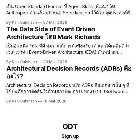
เป็น Open Standard Format ที่ Agent Skills (พัฒนาโดย
Anthropic) ทำ แล้วก็กำหนด Specification ไว้ด้วย จุดประสงค์คือ
เพื่อให้ Agents ที่เราทำขึ้นมามี Capabilities และ Expertise เพิ่ม
By Kan Ouivirach
27 Mar 2026
มากขึ้นในงานที่เราทำ แล้วก็มีบริบทที่เจาะจงกับงานที่เราทำมาก
The Data Side of Event Driven
ขึ้นด้วย ในโฟลเดอร์ไหนที่มีไฟล์ SKILL.
Architecture โดย Mark Richards
เป็นอีกหนึ่ง Talk ที่ดี คุ้มค่าแก้การนั่งฟังครับ เค้าเล่าได้เพลินดีว่า
เวลาเราทำ Event-Driven Architecture (EDA) มันหน้าตา
ประมาณไหน แล้วการใช้ Pattern อย่าง Event Contract
By Kan Ouivirach
20 Mar 2026
Patterns มีแนวคิดอย่างไร เราควรเลือกแบบไหน ซึ่งแน่นอนว่าไม่
Architectural Decision Records (ADRs) คือ
ว่าเลือกทางไหนก็จะต้องเจอ
อะไร?
Architectural Decision Records หรือ ADRs คือเอกสารสั้น ๆ ที่
ใช้บันทึกการตัดสินใจด้านสถาปัตยกรรมของระบบ (Software
Architecture) พร้อมเหตุผลและบริบทของการตัดสินใจนั้น เพื่อให้
By Kan Ouivirach
18 Mar 2026
ทีมสามารถเข้าใจว่า ทำไมเราถึงตัดสินใจเลือกทำระบบมาแบบนี้
และเพื่อให้ข้อแลกเปลี่ยน (trade-offs) ของการตัดสินใจเหล่านั้น
สามารถเข้
ODT
Sign up