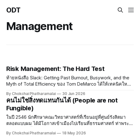
ODT
Management
Risk Management: The Hard Test
ท้ายหนังสือ Slack: Getting Past Burnout, Busywork, and the
Myth of Total Efficiency ของ Tom DeMarco ได้ให้เทคนิคใหม่
ในการจัดการความเสี่ยงกับผม ทอมสอนว่าในการทำงานยุค
By Chokchai Phatharamalai
30 Jun 2026
ปัจจุบัน งานมีความเสี่ยงกระจายอยู่เต็มไปหมด ซึ่งในความเสี่ยง
คนไม่ใช่สิ่งทดแทนกันได้ (People are not
นั้น เรามีโอกาสโชคดีและมีโอกาสโชคร้าย การจัดการความเสี่ยง
Fungible)
เป็นสิ
ในปี 2546 นักศึกษาคณะวิทยาศาสตร์ที่เรียนอยู่ที่ศูนย์รังสิตมา
ตลอดแบบผม ได้มีโอกาสเข้าเมืองไปเรียนที่ธรรมศาสตร์ ท่าพระ
จันทร์ เป็นครั้งแรก นอกจากจะตื่นตาตื่นใจกับของอร่อยมากมาย
By Chokchai Phatharamalai
18 May 2026
รอบมหาวิทยาลัยแล้ว บรรยากาศที่ศูนย์ท่าพระจันทร์มันมีมนต์