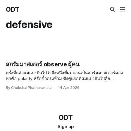
ODT
defensive
สกรัมมาสเตอร์ observe ผู้คน
ครั้งที่แล้วผมแบ่งปันไปว่าสิ่งหนึ่งที่ผมตอนเป็นสกรัมมาสเตอร์มอง
หาคือ polarity หรือขั้วตรงข้าม ซึ่งคู่แรกที่ผมแบ่งปันไปคือ
ระเบียบ (control) และความสร้างสรรค์ (creative) วันนี้ผมตะมา
By Chokchai Phatharamalai
14 Apr 2026
แบ่งปันอีกรูปแบบหนึ่งของ 2 ขั้วนี้ที่เรียกว่า survive (อยู่รอด
ปลอดภัย) กับ thrive (เติบโต) ธรรมชาติของสมองมนุษย์จะสังเ
ODT
Sign up