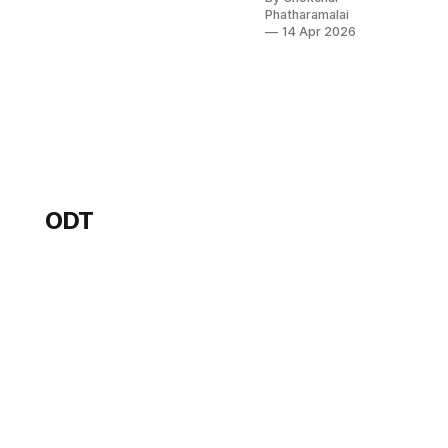
สกรัมมาสเตอร์
Phatharamalai
จะ observe
14 Apr 2026
คือ polarity
polarity คือขั้ว
ตรงข้าม ดุจ
แสงและเงา,
centralized
และ
decentralized,
creative และ
control,
ODT
competitive
และ
collaborative
ทุกขั้วมีโอกาส
จะเป็นทั้งข้อดี
และเสีย อะไรที่
มากเกินไปจะ
ไม่ยั่งยืน การ
observe
polarity
เหมือนมองลูกต