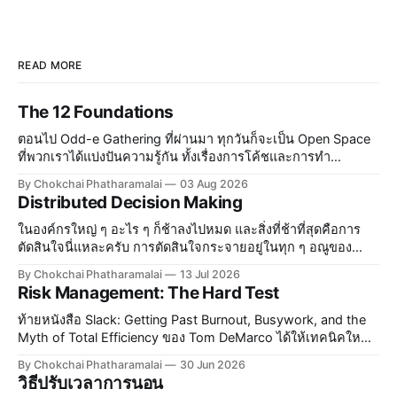
READ MORE
The 12 Foundations
ตอนไป Odd-e Gathering ที่ผ่านมา ทุกวันก็จะเป็น Open Space
ที่พวกเราได้แบ่งปันความรู้กัน ทั้งเรื่องการโค้ชและการทำ
Software หลังจากทานข้าวเย็นเสร็จ เราก็ไปดื่มกันต่อที่บาร์ใต้
By Chokchai Phatharamalai
03 Aug 2026
โรงแรม แล้ว Terry Yin ก็ได้แบ่งปันเรื่อง The 12
Distributed Decision Making
ในองค์กรใหญ่ ๆ อะไร ๆ ก็ช้าลงไปหมด และสิ่งที่ช้าที่สุดคือการ
ตัดสินใจนี่แหละครับ การตัดสินใจกระจายอยู่ในทุก ๆ อณูของ
องค์กร องค์กรที่มีบรรยากาศสบาย ๆ ทุกคนรู้สึกปลอดภัย ใคร ๆ ก็
By Chokchai Phatharamalai
13 Jul 2026
จะกล้าตัดสินใจและกล้าออกความเห็น แต่พอองค์กรใหญ่
Risk Management: The Hard Test
ท้ายหนังสือ Slack: Getting Past Burnout, Busywork, and the
Myth of Total Efficiency ของ Tom DeMarco ได้ให้เทคนิคใหม่
ในการจัดการความเสี่ยงกับผม ทอมสอนว่าในการทำงานยุค
By Chokchai Phatharamalai
30 Jun 2026
ปัจจุบัน งานมีความเสี่ยงกระจายอยู่เต็มไปหมด ซึ่งในความเสี่ยง
วิธีปรับเวลาการนอน
นั้น เรามีโอกาสโชคดีและมีโอกาสโชคร้าย การจัดการความเสี่ยง