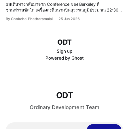
เป็นสิ
ผมเดินทางกลับมาจาก Conference ของ Berkeley ที่
ซานฟรานซิสโก เครื่องลงที่สนามบินสุวรรณภูมิประมาณ 22:30
น. กว่าจะถึงบ้านก็เกือบเที่ยงคืน ยังดีที่ขากลับไม่เหนื่อยเท่าขาไป
By Chokchai Phatharamalai
25 Jun 2026
เพราะลองซื้อหมอนรองคอจาก Duty Free ที่ซานฟรานซิสโกมา
ใช้ดู หมอนเป็นลายการ์ตูน มีรูปสะพาน
ODT
Sign up
Powered by
Ghost
ODT
Ordinary Development Team