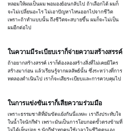
หลอมให้ผมเป็นผม พอมองย้อนกลับไป ถ้าเลือกได้ ผมก็
จะไม่เปลี่ยนอะไร ไม่เอาปัญหาไหนออกไปจากชีวิต
เพราะถ้าทำแบบนั้น ถึงชีวิตจะสบายขึ้น ผมก็จะไม่เป็น
ผมอีกต่อไป
ในความมีระเบียบเราก็จ่ายความสร้างสรรค์
ถ้าอยากสร้างสรรค์ เราก็ต้องลองสร้างสิ่งที่ไม่เคยมีใคร
สร้างมาก่อน แล้วเรียนรู้จากผลลัพธ์นั้น ซึ่งระหว่างที่การ
ทดลองดำเนินไป เราก็จะเสียระเบียบและการควบคุมไป
ในการแข่งขันเราก็เสียความร่วมมือ
เพราะธรรมชาติที่มันขัดแย้งกันนี่แหละ เราถึงประทับใจ
ในน้ำใจนักกีฬา เพราะมันเป็นการโอบกอดขั้วตรงข้ามที่
ไม่ได้เห็นบ่อย ๆ นักกีฬาทุกคนใช้เวลาในชีวิตตนเอง