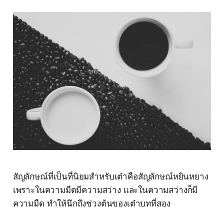
สัญลักษณ์ที่เป็นที่นิยมสำหรับเต๋าคือสัญลักษณ์หยินหยาง
เพราะในความมืดมีความสว่าง และในความสว่างก็มี
ความมืด ทำให้นึกถึงช่วงต้นของเต๋าบทที่สอง