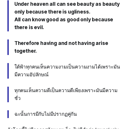
Under heaven all can see beauty as beauty
only because there is ugliness.
All can know good as good only because
there is evil.
Therefore having and not having arise
together.
ใต้ฟ้าทุกคนเห็นความงามเป็นความงามได้เพราะมัน
มีความอัปลักษณ์
ทุกคนเห็นความดีเป็นความดีเพียงเพราะมันมีความ
ชั่ว
ฉะนั้นการมีกับไม่มีปรากฏคู่กัน