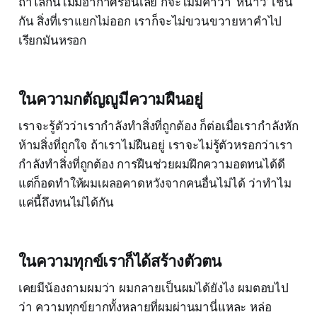
ถ้าโลกนี้ไม่มีอากาศร้อนเลย ก็จะไม่มีคำว่า ‘หนาว’ เช่น
กัน สิ่งที่เราแยกไม่ออก เราก็จะไม่ขวนขวายหาคำไป
เรียกมันหรอก
ในความกตัญญูมีความฝืนอยู่
เราจะรู้ตัวว่าเรากำลังทำสิ่งที่ถูกต้อง ก็ต่อเมื่อเรากำลังหัก
ห้ามสิ่งที่ถูกใจ ถ้าเราไม่ฝืนอยู่ เราจะไม่รู้ตัวหรอกว่าเรา
กำลังทำสิ่งที่ถูกต้อง การฝืนช่วยผมฝึกความอดทนได้ดี
แต่ก็อดทำให้ผมเผลอคาดหวังจากคนอื่นไม่ได้ ว่าทำไม
แค่นี้ถึงทนไม่ได้กัน
ในความทุกข์เราก็ได้สร้างตัวตน
เคยมีน้องถามผมว่า ผมกลายเป็นผมได้ยังไง ผมตอบไป
ว่า ความทุกข์ยากทั้งหลายที่ผมผ่านมานี่แหละ หล่อ