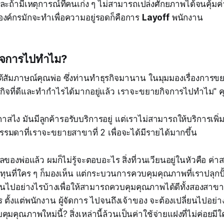
ถ้ามีเหตุการณ์ที่คนเก่ง ๆ ไม่สามารถเปล่งศักยภาพได้จนคุ้มค่า
งค์กรมักจะทำเพื่อความอยู่รอดก็คือการ
Layoff
พนักงาน
ิจการไปทำไม?
ด้สัมภาษณ์คุณพ่อ ซึ่งท่านทำธุรกิจมานาน ในมุมมองเรื่องการ
ธุรกิจที่ดีและทำกำไรได้มากอยู่แล้ว เราจะขยายกิจการไปทำไม" 
กาสไง มันมีลูกค้ารอรับบริการอยู่ แต่เราไม่สามารถให้บริการเพิ
ธรรมดาที่เราจะขยายสาขาที่ 2 เพื่อจะได้มีรายได้มากขึ้น
ลของพ่อแล้ว ผมก็ไม่รู้จะตอบอะไร สิ่งที่วนเวียนอยู่ในหัวคือ ค่า
งทุนที่ใคร ๆ ก็มองเห็น แต่กระบวนการควบคุมคุณภาพที่เราปลุกปั
ปลี่ยนไปอย่างไรบ้างเพื่อให้สามารถควบคุมคุณภาพได้ดีทั้งสองสา
ั้งแต่พนักงาน ผู้จัดการ ไปจนถึงเจ้าของ จะต้องเปลี่ยนไปอย่างไ
คุณภาพใหม่นี้? สิ่งเหล่านี้ล้วนเป็นค่าใช้จ่ายแฝงที่ไม่ค่อยมีใค