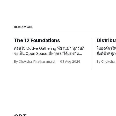
READ MORE
The 12 Foundations
Distrib
ตอนไป Odd-e Gathering ที่ผ่านมา ทุกวันก็
ในองค์กรให
จะเป็น Open Space ที่พวกเราได้แบ่งปัน
สิ่งที่ช้าที
ความรู้กัน ทั้งเรื่องการโค้ชและการทำ
ตัดสินใจกร
By Chokchai Phatharamalai
03 Aug 2026
By Chokchai
Software หลังจากทานข้าวเย็นเสร็จ เราก็ไป
องค์กรที่มี
ดื่มกันต่อที่บาร์ใต้โรงแรม แล้ว Terry Yin
ปลอดภัย ใค
ก็ได้แบ่งปันเรื่อง The 12
ออกความเห็