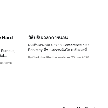
e Hard
วิธีปรับเวลาการนอน
ผมเดินทางกลับมาจาก Conference ของ
Berkeley ที่ซานฟรานซิสโก เครื่องลงที่
t Burnout,
สนามบินสุวรรณภูมิประมาณ 22:30 น. กว่า
tal
By Chokchai Phatharamalai
25 Jun 2026
จะถึงบ้านก็เกือบเที่ยงคืน ยังดีที่ขากลับไม่
ด้ให้เทคนิค
Jun 2026
เหนื่อยเท่าขาไป เพราะลองซื้อหมอนรองคอ
บผม ทอมสอน
จาก Duty Free ที่ซานฟรานซิสโกมาใช้ดู
ีความเสี่ยง
หมอนเป็นลายการ์ตูน มีรูปสะพาน
เสี่ยงนั้น
้าย การ