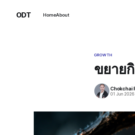
ODT
Home
About
GROWTH
ขยายก
Chokchai 
01 Jun 2026