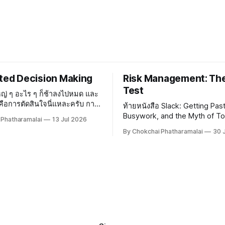
uted Decision Making
Risk Management: Th
Test
ญ่ ๆ อะไร ๆ ก็ช้าลงไปหมด และ
่สุดคือการตัดสินใจนี่แหละครับ การ
ท้ายหนังสือ Slack: Getting Pas
ะจายอยู่ในทุก ๆ อณูขององค์กร
Busywork, and the Myth of To
 Phatharamalai
13 Jul 2026
บรรยากาศสบาย ๆ ทุกคนรู้สึก
Efficiency ของ Tom DeMarco ไ
By Chokchai Phatharamalai
30 
ร ๆ ก็จะกล้าตัดสินใจและกล้า
ใหม่ในการจัดการความเสี่ยงกั
น แต่พอองค์กรใหญ่
ว่าในการทำงานยุคปัจจุบัน งานม
กระจายอยู่เต็มไปหมด ซึ่งในความ
เรามีโอกาสโชคดีและมีโอกาสโชคร
จัดการความเสี่ยงเป็นสิ